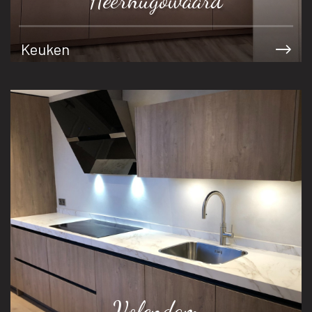
Heerhugowaard
Keuken
Volendam