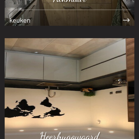
keuken
Heerhugowaard