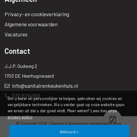
Privacy- en cookieverklaring
Algemene voorwaarden
Vacatures
Contact
J.J.P. Oudweg 2
1703 DE Heerhugowaard
info@sanitairenkeukenhuis.nl
072-5714050
Om u beter en persoonlijker te helpen, gebruiken wij cookies en
vergelijkbare technieken. Als u verder gaat op onze website gaan
we ervan uit dat u dat goed vindt. Meer weten? Lees dan onze
privacy policy
.
© Copyright 2026 -
Sanitair & Keukenhuis
gerealiseerd door
Studioweb.nl
Akkoord »