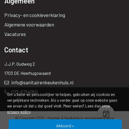
Algemeen
Privacy- en cookieverklaring
Algemene voorwaarden
Vacatures
Contact
J.J.P. Oudweg 2
1703 DE Heerhugowaard
info@sanitairenkeukenhuis.nl
072-5714050
Om u beter en persoonlijker te helpen, gebruiken wij cookies en
vergelijkbare technieken. Als u verder gaat op onze website gaan
we ervan uit dat u dat goed vindt. Meer weten? Lees dan onze
privacy policy
.
© Copyright 2026 -
Sanitair & Keukenhuis
gerealiseerd door
Studioweb.nl
Akkoord »