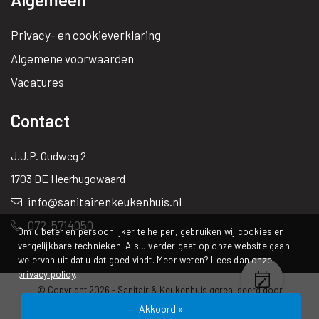
Privacy- en cookieverklaring
Algemene voorwaarden
Vacatures
Contact
J.J.P. Oudweg 2
1703 DE Heerhugowaard
info@sanitairenkeukenhuis.nl
072-5714050
Om u beter en persoonlijker te helpen, gebruiken wij cookies en
vergelijkbare technieken. Als u verder gaat op onze website gaan
we ervan uit dat u dat goed vindt. Meer weten? Lees dan onze
privacy policy
.
© Copyright 2026 -
Sanitair & Keukenhuis
gerealiseerd door
Studioweb.nl
Akkoord »